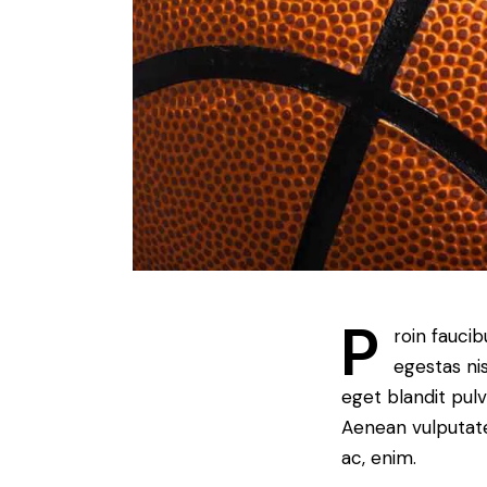
P
roin fauci
egestas ni
eget blandit pul
Aenean vulputate 
ac, enim.