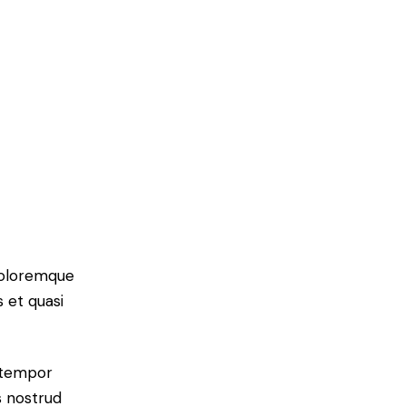
 doloremque
 et quasi
d tempor
s nostrud