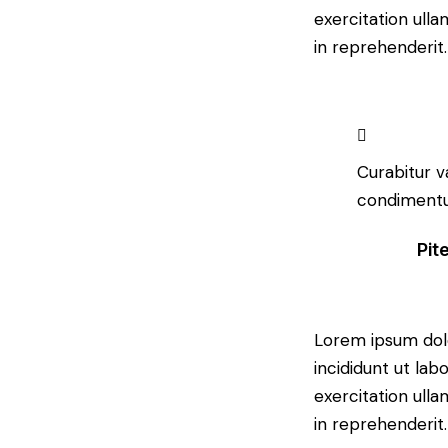
exercitation ulla
in reprehenderit.
Curabitur v
condimentum
Pit
Lorem ipsum dolo
incididunt ut la
exercitation ulla
in reprehenderit.