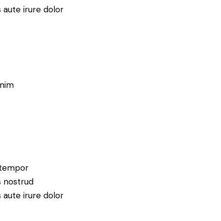
 aute irure dolor
enim
d tempor
s nostrud
 aute irure dolor