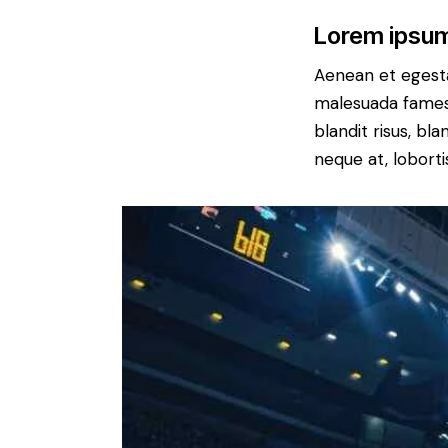
Lorem ipsum
Aenean et egesta
malesuada fames a
blandit risus, bl
neque at, loborti