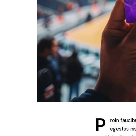
P
roin fauci
egestas ni