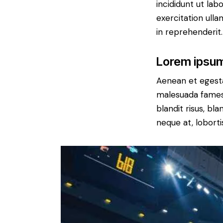
incididunt ut la
exercitation ulla
in reprehenderit.
Lorem ipsum
Aenean et egesta
malesuada fames a
blandit risus, bl
neque at, loborti