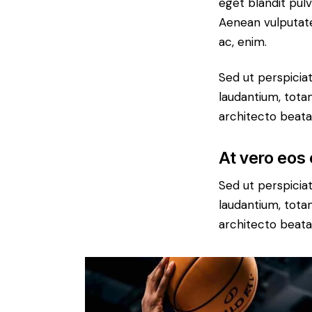
eget blandit pul
Aenean vulputate 
ac, enim.
Sed ut perspicia
laudantium, totam
architecto beatae
At vero eos
Sed ut perspicia
laudantium, totam
architecto beatae