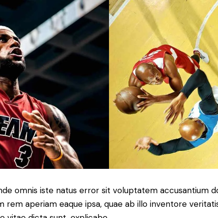
 unde omnis iste natus error sit voluptatem accusantium
 rem aperiam eaque ipsa, quae ab illo inventore veritatis
 vitae dicta sunt, explicabo.