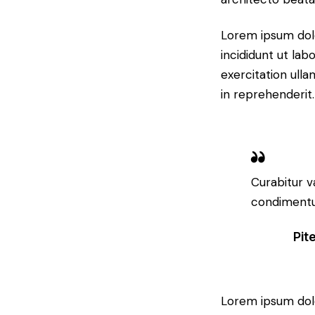
Lorem ipsum dolo
incididunt ut la
exercitation ulla
in reprehenderit.
Curabitur v
condimentum
Pit
Lorem ipsum dolo