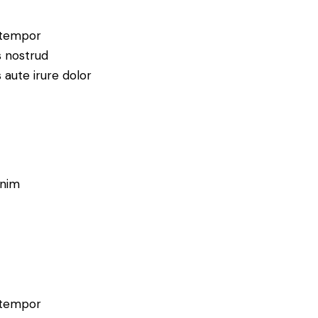
d tempor
s nostrud
 aute irure dolor
enim
d tempor