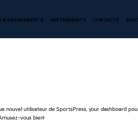
S & ENGAGEMENTS
PARTENARIATS
CONTACTS
BOU
ue nouvel utilisateur de SportsPress, your dashboard po
Amusez-vous bien!