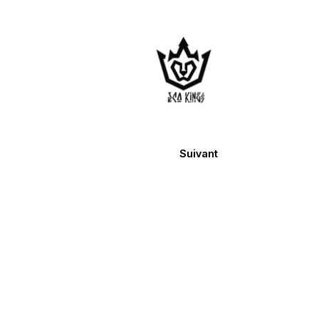
Suivant