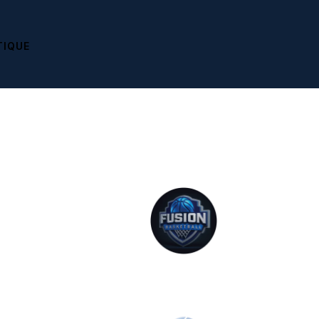
TIQUE