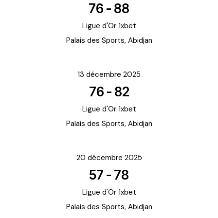
76
-
88
Ligue d'Or 1xbet
Palais des Sports, Abidjan
13 décembre 2025
76
-
82
Ligue d'Or 1xbet
Palais des Sports, Abidjan
20 décembre 2025
57
-
78
Ligue d'Or 1xbet
Palais des Sports, Abidjan